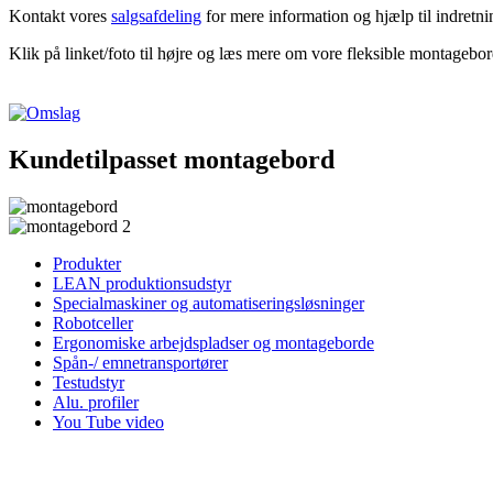
Kontakt vores
salgsafdeling
for mere information og hjælp til indretn
Klik på linket/foto til højre og læs mere om vore fleksible montagebor
Kundetilpasset montagebord
Produkter
LEAN produktionsudstyr
Specialmaskiner og automatiseringsløsninger
Robotceller
Ergonomiske arbejdspladser og montageborde
Spån-/ emnetransportører
Testudstyr
Alu. profiler
You Tube video
Pehama A/S