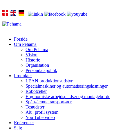
Forside
Om Pehama
Om Pehama
Vision
Historie
Organisation
Persondatapolitik
Produkter
LEAN produktionsudstyr
Specialmaskiner og automatiseringsløsninger
Robotceller
Ergonomiske arbejdspladser og montageborde
Spån-/ emnetransportører
Testudstyr
Alu. profil system
You Tube video
Referencer
Salg