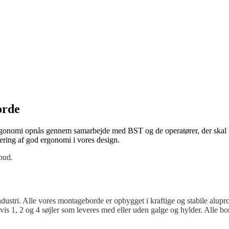
orde
ergonomi opnås gennem samarbejde med BST og de operatører, der skal 
ering af god ergonomi i vores design.
bud.
tri. Alle vores montageborde er opbygget i kraftige og stabile aluprofi
is 1, 2 og 4 søjler som leveres med eller uden galge og hylder. Alle bo