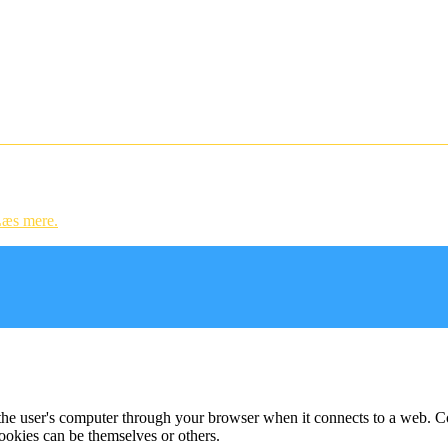
ndstillinger og til statistik.
æs mere.
f the user's computer through your browser when it connects to a web. C
ookies can be themselves or others.