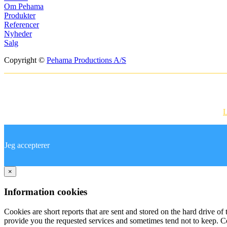
Om Pehama
Produkter
Referencer
Nyheder
Salg
Copyright ©
Pehama Productions A/S
Websitet anvender cookies til at huske dine i
Ved at bruge vores hjemmeside accepterer du vores brug af cookies.
L
Jeg accepterer
×
Information cookies
Cookies are short reports that are sent and stored on the hard drive o
provide you the requested services and sometimes tend not to keep. C