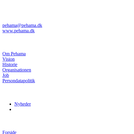
Kvanløkke 1
DK-6430 Nordborg
Telefon: +45 74 45 04 08
Telefax: +45 74 45 11 29
pehama@pehama.dk
www.pehama.dk
Om Pehama
Om Pehama
Vision
Historie
Organisationen
Job
Persondatapolitik
Nyheder
Nyheder
Menuer
Forside